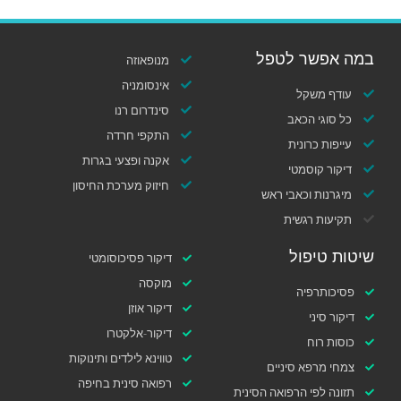
במה אפשר לטפל
מנופאוזה
אינסומניה
עודף משקל
סינדרום רנו
כל סוגי הכאב
התקפי חרדה
עייפות כרונית
אקנה ופצעי בגרות
דיקור קוסמטי
חיזוק מערכת החיסון
מיגרנות וכאבי ראש
תקיעות רגשית
שיטות טיפול
דיקור פסיכוסומטי
מוקסה
פסיכותרפיה
דיקור אוזן
דיקור סיני
דיקור-אלקטרו
כוסות רוח
טווינא לילדים ותינוקות
צמחי מרפא סיניים
רפואה סינית בחיפה
תזונה לפי הרפואה הסינית