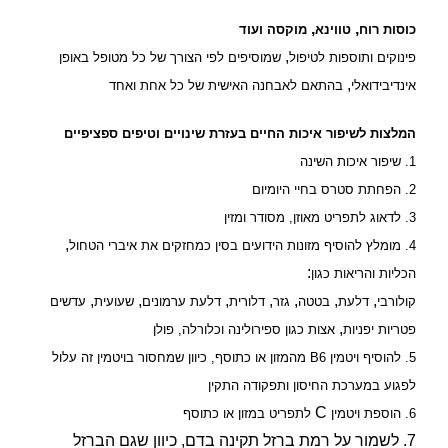
,
,
כוסות רוח
טווינא
מוקסה ועוד
,
פינוקים ותוספות לטיפול
שמוסיפים לפי הצורך של כל מטופל באופן
,
אינדיבידואלי
בהתאם לאבחנה האישית של כל אחת ואחד
המלצות לשיפור איכות החיים בעזרת שינויים וטיפים ספציפיים
1. שיפור איכות השינה
2. הפחתת סטרס בחיי היומיום
3. לדאוג לתפריט מאוזן
,
מסודר ומזין
,
4. מומלץ להוסיף מזונות הידועים בסין כמחזקים את איברי הטחול
:
הכליות והריאות כגון
,
,
,
,
,
,
,
קולורבי
דלעת
בטטה
גזר
דלורית
דלעת ערמונים
שעועית
עדשים
,
פטריות יפניות
אצות כגון ספירולינה וכלורלה
,
פולן
5. להוסיף ויטמין
B6
מהמזון או כתוסף
,
כיוון שמחסור בויטמין זה עלול
לפגוע במערכת החיסון ותפקודה התקין
C
6. הוספת ויטמין
לתפריט במזון או כתוסף
7. לשמור על רמת ברזל תקינה בדם
,
כיוון שגם הברזל