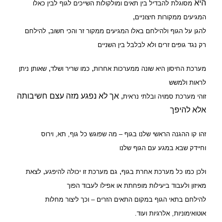
היא
מסוגלת להבדיל בין תאים ומולקולות השייכים לגוף לבין כאלו
,
המגיעים ממקורות חיצוניים
,
להגן על הגוף ולהילחם באלו המגיעים ממקור זר
והכי חשוב
להילחם
רק נגד גופים זרים ולא לבלבל בין השניים
,
,
מערכת החיסון היא שונה ממערכות אחרות
כמו שריר ושלד
שאותן ניתן
לראות ולמשש
, אך לא נפגע מזה עצם חשיבותה
זוהי מערכת סמויה ובלתי נראית
אלא להיפך
זהו קו ההגנה הראשי שלנו בגוף – מה שפוגש כל גוף
,
תא
,
וירוס
וחיידק שבא במגע עם הגוף שלנו
,
,
ולכן כמו כל מערכת אחרת בגוף
גם מערכת זו יכולה להיפגע
לצאת
מאיזון ולעבוד ביעילות מופחתת או אפילו לעבוד הפוך
להילחם בתאי הגוף במקום התאים הזרים – וכך ליצור מחלות
אוטואימוניות
,
אלרגיות
ועוד
.