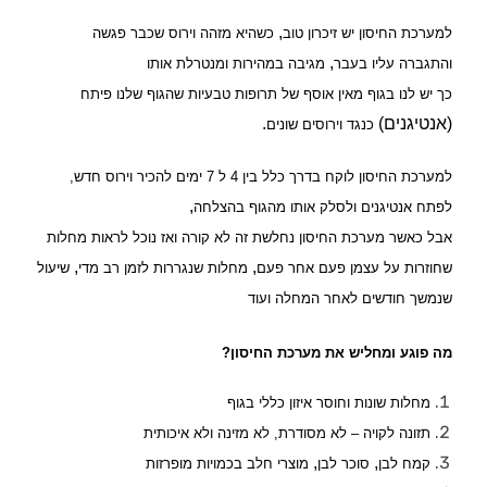
,
למערכת החיסון יש זיכרון טוב
כשהיא מזהה וירוס שכבר פגשה
,
והתגברה עליו בעבר
מגיבה במהירות ומנטרלת אותו
כך יש לנו בגוף מאין אוסף של תרופות טבעיות שהגוף שלנו פיתח
(אנטיגנים)
.
כנגד וירוסים שונים
למערכת החיסון לוקח בדרך כלל בין
4
ל
7
ימים להכיר וירוס חדש,
,
לפתח אנטיגנים ולסלק אותו מהגוף בהצלחה
אבל כאשר מערכת החיסון נחלשת
זה לא קורה ואז נוכל לראות מחלות
,
,
שחוזרות על עצמן פעם אחר פעם
מחלות שנגררות לזמן רב מדי
שיעול
שנמשך חודשים לאחר המחלה ועוד
מה פוגע ומחליש את מערכת החיסון?
מחלות שונות וחוסר איזון כללי בגוף
תזונה לקויה
–
לא מסודרת
,
לא מזינה ולא איכותית
,
,
קמח לבן
סוכר לבן
מוצרי חלב בכמויות מופרזות