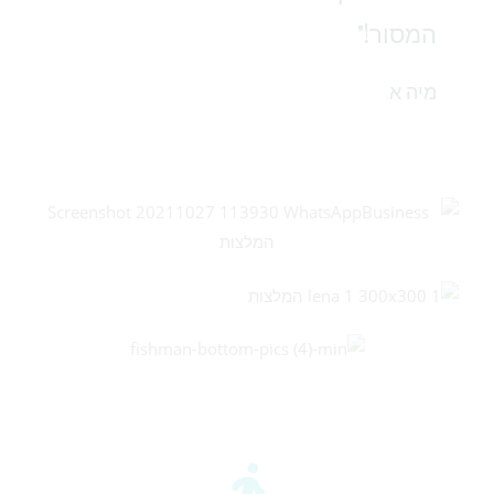
המסור!"
מיה א.