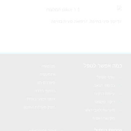
#דיקור סיני בחיפה, #רפואה סינית בחיפה
במה אפשר לטפל
מנופאוזה
אינסומניה
עודף משקל
סינדרום רנו
כל סוגי הכאב
התקפי חרדה
עייפות כרונית
אקנה ופצעי בגרות
דיקור קוסמטי
חיזוק מערכת החיסון
מיגרנות וכאבי ראש
תקיעות רגשית
שיטות טיפול
דיקור פסיכוסומטי