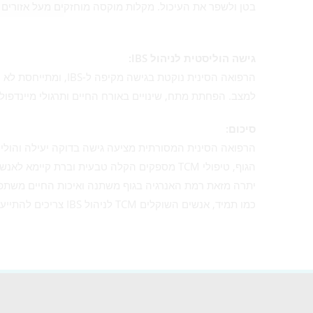
בטן ולשפר את העיכול. מקלות מוקסה מוחזקים מעל אזורים 
גישה הוליסטית לניהול IBS:
הרפואה הסינית נוקטת ב
למצב. הפחתת מתח, שינויים באורח החיים ותרגולי מיינדפולנס 
סיכום:
הרפואה הסינית המסורתית מציעה גישה בדוקה יעילה והוליסטי
הגוף, טיפולי TCM מספקים הקלה טבעית וברת קיימא לאנשים הנאבקים עם IBS.
יתרה מזאת רמת האנרגיה בגוף משתנה ואיכות החיים משת
כמו תמיד, אנשים השוקלים TCM לניהול IBS צריכים להתייעץ עם מטפלים מוסמכים ובעלי ניסיון בתחום כדי לקבל טיפול אישי ויעיל.