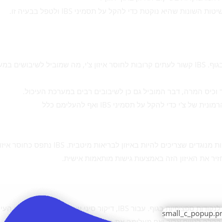
 שהיא נוקטת כדי להקל על תסמיני IBS ולטפל בבעיה זו.
TCM רואה בבריאות איזון של צ'י, האנרגיה החיונית שזורמת בגוף. IBS קשור לעתים קרובות לחוסר איזון צ'י, מה שמוביל לשיבושי
בד וכיס המרה, דבר המוביל גם כן לשיבובים רבים במערכת העיכול.
כדי להקל על תסמיני IBS ואף להעלימם כלל
הרפואה הסינית פועלת לפי העיקרון של יין ויאנג, המייצג כוחות מנוגדים שצריכים להיות באיזון לבריאות מיטבית. 
חזיר את האיזון הזה באמצעות גישות מותאמות אישית.
דיקור סיני, מרכיב מרכזי ב-TCM, כולל החדרת מחטים דקות לנקודות ספציפיות בגוף. עבור IBS, דיקור סיני עוזר לווסת את תפק
הקלה לטווח ארוך ואף מעלימה את הבעיה לתמיד