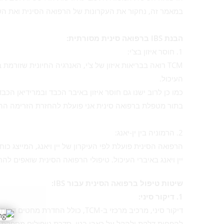
במאמר זה, נחקור את העקרונות של הרפואה הסינית ואת השיטות השונות
הבנת IBS ברפואה סינית מסורתית:
1. חוסר איזון בצ'י:
העיכול.
כמו כן לרוב ישנו גם חוסר איזון באיבר הכבד ובמרידיאן הכ
בתור מטפלת ברפואה סינית אני פועלת להחזרת הזרימה ההרמונית של צ'י 
2. הרמוניה בין ין-יאנג:
יין ויאנג באיברי העיכול. טיפולי הרפואה הסינית שואפים לה
שיטות טיפול ברפואה הסינית עבור IBS:
1. דיקור סיני:
להפחית דלקת ולהקל על כאבי בטן. סדרת טיפולים מספקת 