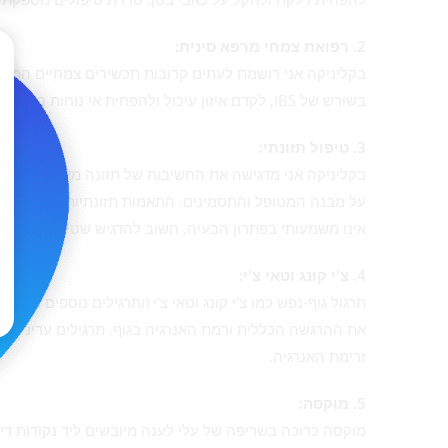
2. רפואת צמחי מרפא סינית:
בקליניקה אני רושמת לעתים קרובות תכשירים צמחיים המות
בשורש של IBS, לקדם איזון עיכול ולהפחית אי נוחות בצורה משמעותית. צמחי מרפא נפוצים כוללים מנטה, ג'ינג'ר ואטרקטילודיס.
3. טיפול תזונתי:
בקליניקה אני מדגישה את החשיבות של תזונה מאוזנת לשמיר
אינו משמעותי בפתרון הבעיה, חשוב להדגיש שטיפול תזונתי 
4. צ'י קונג וטאי צ'י:
תרגול גוף-נפש כמו צ'י קונג וטאי צ'י (ותרגילים נוספים מע
זרימת האנרגיה.
5. מוקסה:
מוקסה כרוכה בשריפה של עלי לענה מיובשים ליד נקודות דיק