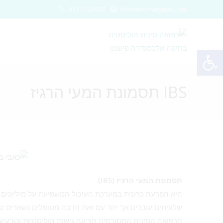
051-2122688
fishmantcm@gmail.com
פתח סרגל נגישות
IBS תסמונת המעי הרגיז
תסמונת המעי הרגיז (IBS)
היא הפרעה כרונית במערכת העיכול המשפיעה על מיליונים 
שלעיתים עובדים אך יחד עם זאת הרבה מטופלים נשארים ס
הרפואה הסינית המסורתית מציעה גישות הוליסטיות וטבעיות