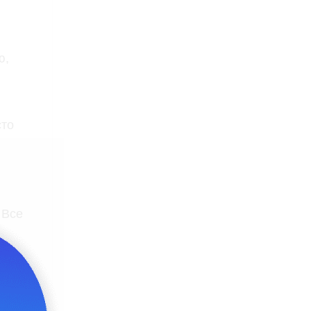
ю,
сто
 Все
ов и