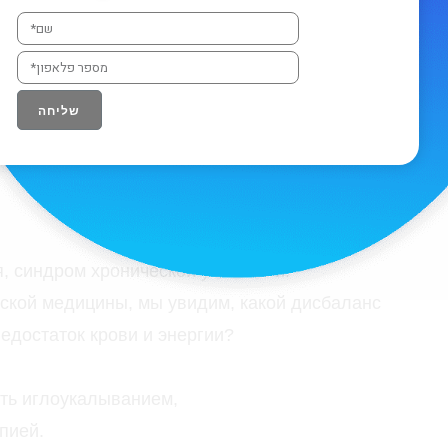
 физической и моральной усталости, которая длится
тдыха и все другие причины этого состояния исключе
שליחה
ое
я, синдром хронической усталости.
айской медицины, мы увидим, какой дисбаланс
едостаток крови и энергии?
ть иглоукалыванием,
пией.