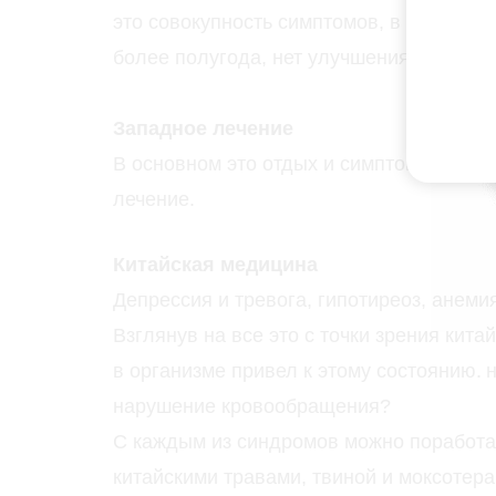
это совокупность симптомов, в основном
более полугода, нет улучшения после о
Западное лечение
В основном это отдых и симптоматическ
лечение.
Китайская медицина
Депрессия и тревога, гипотиреоз, анеми
Взглянув на все это с точки зрения кит
в организме привел к этому состоянию.
н
нарушение кровообращения?
С каждым из синдромов можно поработа
китайскими травами, твиной и моксотера