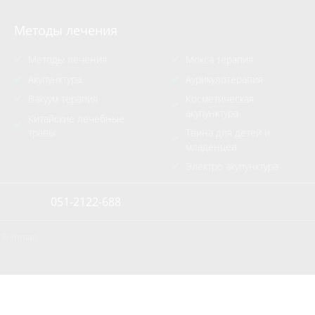
Методы лечения
Методы лечения
Мокса терапия
Акупунктура
Аурикулотерапия
Вакуум терапия
Косметическая
акупунктура
Китайские лечебные
травы
Твина для детей и
младенцев
Электро акупунктура
051-2122-688
a Fishman