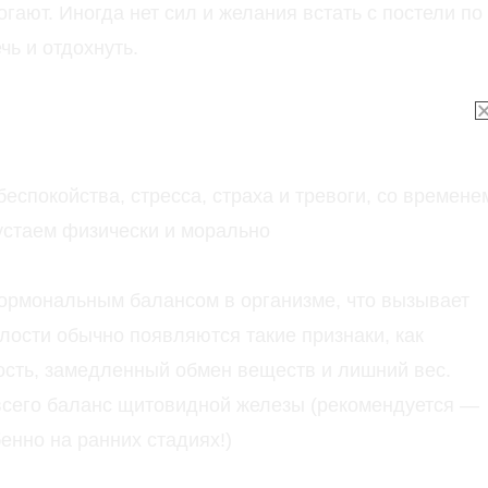
огают.
Иногда нет сил и желания встать с постели по
чь и отдохнуть.
спокойства, стресса, страха и тревоги, со времене
устаем физически и морально
 гормональным балансом в организме, что вызывает
лости обычно появляются такие признаки, как
вость, замедленный обмен веществ и лишний вес.
 всего баланс щитовидной железы (рекомендуется —
енно на ранних стадиях!)