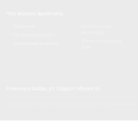
Что можно вылечить
Похудение
Косметическая
акупунктура
Что можно вылечить
Мигрени, головные
Хроническая усталость
боли
Клиника в Хайфе, ул. Шдерот Мория 35
Copyright 2021 © All rights Reserved. Design by Elementor
and Alexandr