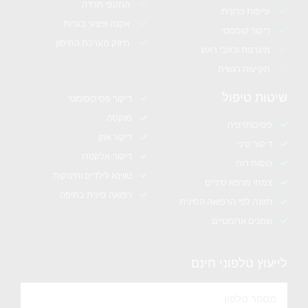
התקפי חרדה
עייפות כרונית
אקנה ופצעי בגרות
דיקור קוסמטי
חיזוק מערכת החיסון
מיגרנות וכאבי ראש
תקיעות רגשית
שיטות טיפול
דיקור פסיכוסומטי
מוקסה
פסיכותרפיה
דיקור אוזן
דיקור סיני
דיקור-אלקטרו
כוסות רוח
טווינא לילדים ותינוקות
צמחי מרפא סיניים
רפואה סינית בחיפה
תזונה לפי הרפואה הסינית
שמנים ארומטיים
לייעוץ טלפוני חינם