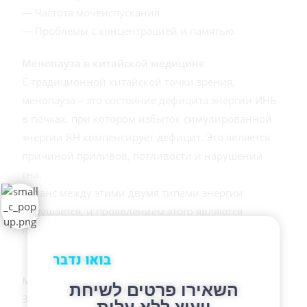
— Частота мочеиспускания
— Проблемы с концентрацией и памятью.
Менопауза в китайской медицине
С традиционной китайской точки зрения,
менопауза – это состояние дефицита энергии ИНЬ
в почках, при котором избыток симулированной
энергии ЯН компенсирует дефицит. Это является
причиной приливов, потливости и нарушений
сна.
Баланс между этими двумя типами энергии
нарушается, и проявлением этого являются
побочные эффекты менопаузы.
בואו נדבר
Методы лечения
השאירו פרטים לשיחת
Западная традиционная медицина предлагает
ייעוץ ללא עלות