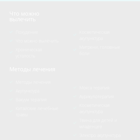
Что можно
вылечить
Похудение
Косметическая
акупунктура
Что можно вылечить
Мигрени, головные
Хроническая
боли
усталость
Методы лечения
Методы лечения
Мокса терапия
Акупунктура
Аурикулотерапия
Вакуум терапия
Косметическая
Китайские лечебные
акупунктура
травы
Твина для детей и
младенцев
Электро акупунктура