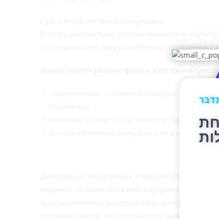
Суть метода состоит в следующем,
В точку акупунктуры на теле вводится акупункту
После досиженя предусмотренных ощущений к иг
используются разные формы электроимпульсов
нерегулярные — болевой синдром при ревма
נדבר
параличах;
חת
низкочастотные — при лечении параличей, п
ות
высокочастотные импульсы для анальгезии, у
Диапазон использования электроакупунктуры д
нервной системы, болезнях внутренних органов,
функциональных расстройствах. электроакупун
головного мозга, что способствует развитию ан