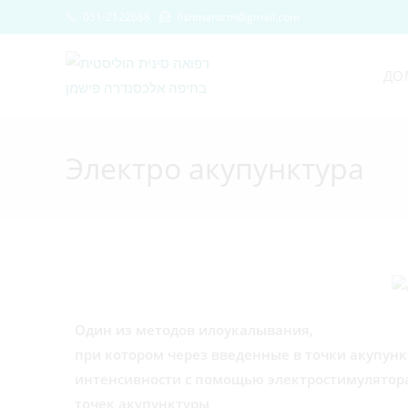
051-2122688
fishmantcm@gmail.com
ДО
Электро акупунктура
Один из методов илоукалывания,
при котором через введенные в точки акупунк
интенсивности с помощью электростимулятора
точек акупунктуры