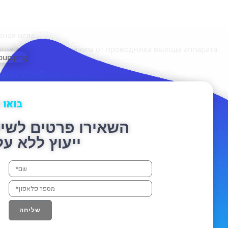
рная игла.
ле подключается зажим от проводника выхода аппарата.
, в зависимости от показаний:
тизме, параличе лицевых мышц; прерывистый — при
בואו 
השאירו פרטים לשי
овреждённых мышц, суставов, связок, сухожилий;
ייעוץ ללא על
спокоения, снятия мышечных и сосудистых спазмов;
овольно широк. Она показана при различных заболеваниях
 при патологии опорно-двигательного аппарата,
שליחה
ктура вызывает активацию нейротрансмитторной системы
альгетического эффекта и улучшению обмена веществ в тканя