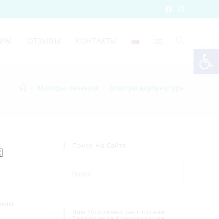
ЧИМ
ОТЗЫВЫ
КОНТАКТЫ
От
>
Методы лечения
>
Электро акупунктура
Поиск На Сайте
енно
Вам Положена Бесплатная
Телефонная Консультация