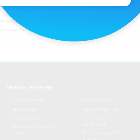
ивопоказан при тех же заболеваниях и состояниях, что и
еносимости электрического тока.
Методы лечения
Методы лечения
Мокса терапия
Акупунктура
Аурикулотерапия
Вакуум терапия
Косметическая
акупунктура
Китайские лечебные
травы
Твина для детей и
младенцев