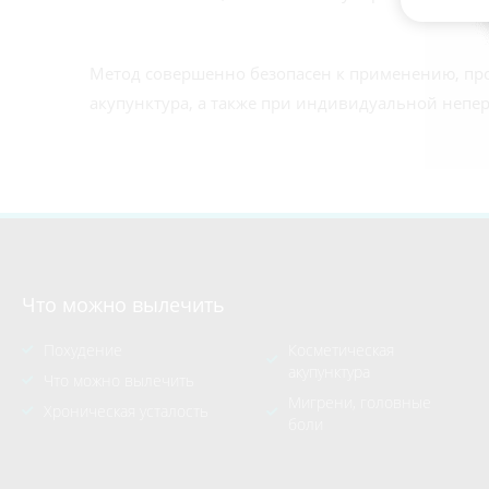
Метод совершенно безопасен к применению, прот
акупунктура, а также при индивидуальной непер
Что можно вылечить
Похудение
Косметическая
акупунктура
Что можно вылечить
Мигрени, головные
Хроническая усталость
боли